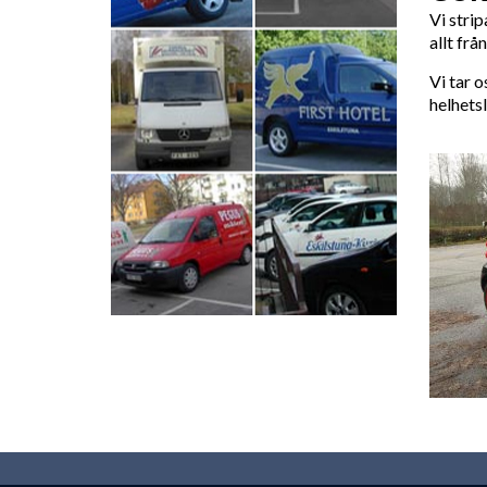
Vi strip
allt frå
Vi tar o
helhets