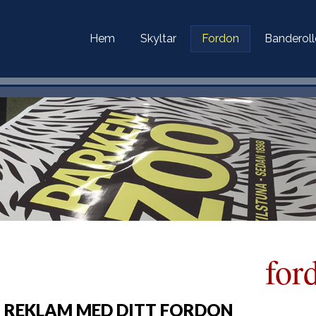
Hem
Skyltar
Fordon
Banderoll
for
 REKLAM MED DITT FORDON