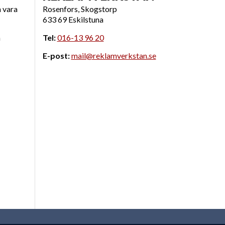
n vara
Rosenfors, Skogstorp
633 69 Eskilstuna
n
Tel:
016-13 96 20
E-post:
mail@reklamverkstan.se