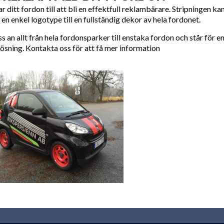
ar ditt fordon till att bli en effektfull reklambärare. Stripningen ka
n en enkel logotype till en fullständig dekor av hela fordonet.
ss an allt från hela fordonsparker till enstaka fordon och står för e
lösning. Kontakta oss för att få mer information